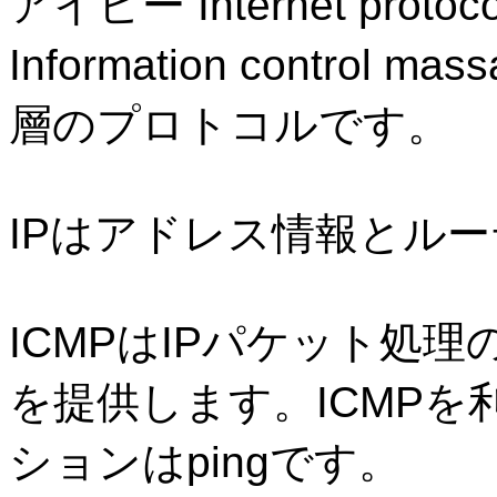
アイピー
Internet protoco
Information control mass
層のプロトコルです。
IP
はアドレス情報とルー
ICMP
は
IP
パケット処理
を提供します。
ICMP
を
ションは
ping
です。