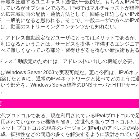
では帯域を圧迫するユニキャスト通信が一般的だ。もちろんIPv4
しているがオプションである。IPv6ではマルチキャストが標
の広帯域動画の配信・通信方法として、回線を圧迫しないIPv
、一般的になると思われる。そこで、一般ユーザの方へのIPv
りは、動画のストリーミングコンテンツかも知れない。
は、アドレス自動設定などユーザにとってはメリットであるが
便利になるということは、サービスを提供・準備するエンジニ
に比べて難しくなっている部分・習得せざるを得ない新技術もあ
ドレス自動設定のためには、アドレス払い出しの機能が必要。
Windows Server 2003で実現可能だ。更に今回は、IPv6
sで構築したときに、通常のIPv4ネットワークと比べてどのように
う部分を、Windows Server標準のDNSサーバとHTTPサーバ
る。
要
世代プロトコルである。現在利用されている
IPv4
プロトコルで
使用されていなかった機能を省き、次世代を担うプロトコルと
ネット プロトコルの現在のバージョン (
IPv4
) のアドレスの
構成、拡張性などの問題の多くを解決するように設計されてい