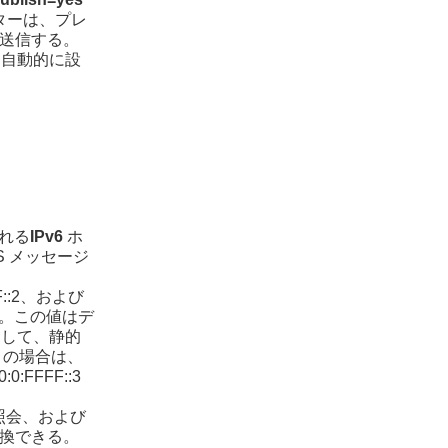
ターは、プレ
を送信する。
て自動的に設
ばれる
IPv6
ホ
S メッセージ
FF::2、および
する。この値はデ
用して、静的
この場合は、
0:FFFF::3
照会、および
換できる。