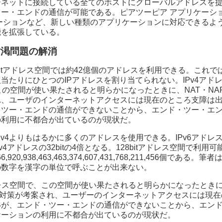
ーネットに接続している全てのホストにグローバルアドレスを
ツー・エンドの通信が可能である。ピアツーピア アプリケーシ
ケーションなど、新しい種類のアプリケーションに対応できるよ
能を拡張している。
枯渇問題の解消
32bitアドレス空間では約42億個のアドレスを利用できる。これ
当たりにひとつのIPアドレスを割り当てられない。IPv4アド
この空間が使い果たされると明らかになったときに、NAT・NA
れ、ユーザのインターネットアクセスには現在のところ支障は
・ツー・エンドの通信ができないことから、エンド・ツー・エ
の利用に不都合が出ているのが現状だ。
、IPv4よりもはるかに多くのアドレスを使用できる。IPv6アドレ
、IPv4アドレスの32bitの4倍となる。128bitアドレス空間で利用
366,920,938,463,463,374,607,431,768,211,456個である
の数字を漢字の単位で呼ぶことが出来ない。
レス空間で、この空間が使い果たされると明らかになったときに
の対策が考案され、ユーザーのインターネットアクセスには現
いが、エンド・ツー・エンドの通信ができないことから、エン
ケーションの利用に不都合が出ているのが現状だ。