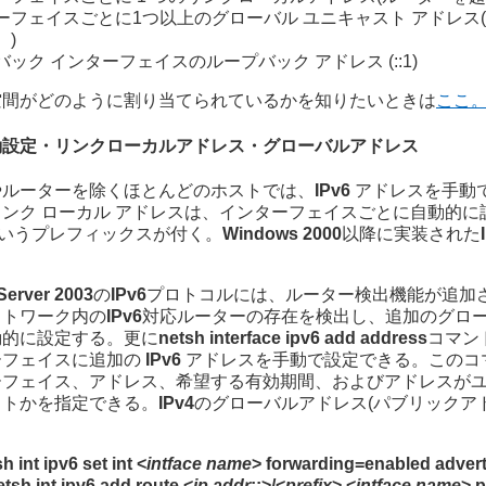
ーフェイスごとに1つ以上のグローバル ユニキャスト アドレス
。)
ック インターフェイスのループバック アドレス (::1)
空間がどのように割り当てられているかを知りたいときは
ここ
動設定・リンクローカルアドレス・グローバルアドレス
やルーターを除くほとんどのホストでは、
IPv6
アドレスを手動
ンク ローカル アドレスは、インターフェイスごとに自動的に
いうプレフィックスが付く。
Windows 2000
以降に実装された
。
erver 2003
の
IPv6
プロトコルには、ルーター検出機能が追加
ットワーク内の
IPv6
対応ルーターの存在を検出し、追加のグロ
動的に設定する。更に
netsh interface ipv6 add address
コマン
ーフェイスに追加の
IPv6
アドレスを手動で設定できる。このコ
ーフェイス、アドレス、希望する有効期間、およびアドレスが
ストかを指定できる。
IPv4
のグローバルアドレス(パブリックア
h int ipv6 set int <
intface name
> forwarding=enabled adver
etsh int ipv6 add route <
ip addr
::>/<
prefix
> <
intface name
> 