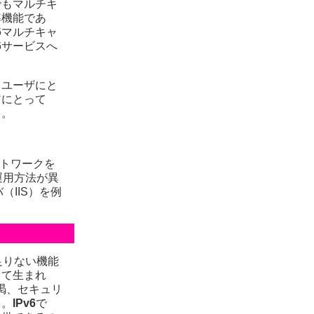
でもマルチキ
準機能であ
6マルチキャ
6サービスへ
、ユーザにと
アにとって
る。
ネットワークを
運用方法が異
（IIS）を例
足りない機能
して生まれ
枯渇、セキュリ
る。
IPv6
で