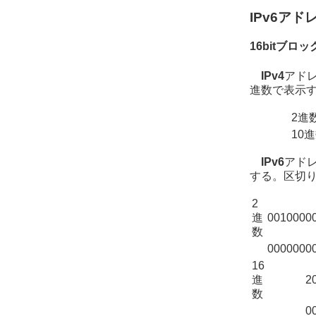
IPv6ア
16bitブロ
IPv4
アドレ
進数で表示
2進
10
IPv6
アドレ
する。区切
2
進
0010000
数
0000000
16
進
2
数
0