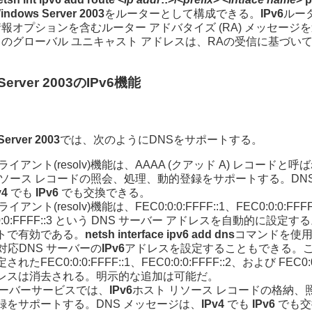
indows Server 2003
をルーターとして構成できる。
IPv6
ルー
報オプションを含むルーター アドバタイズ (RA) メッセージ
のグローバル ユニキャスト アドレスは、RAの受信に基づい
Server 2003のIPv6機能
erver 2003
では、次のようにDNSをサポートする。
ライアント(resolv)機能は、AAAA (クアッド A) レコードと呼
リソース レコードの照会、処理、動的登録をサポートする。DN
v4
でも
IPv6
でも交換できる。
イアント(resolv)機能は、FEC0:0:0:FFFF::1、FEC0:0:0:FF
:0:0:FFFF::3 という DNS サーバー アドレスを自動的に設定
トで有効である。
netsh interface ipv6 add dns
コマンドを使
対応DNS サーバーの
IPv6
アドレスを設定することもできる。
れたFEC0:0:0:FFFF::1、FEC0:0:0:FFFF::2、および FEC0:0:
レスは消去される。明示的な追加は可能だ。
サーバーサービスでは、
IPv6
ホスト リソース レコードの格納、
録をサポートする。DNS メッセージは、
IPv4
でも
IPv6
でも交