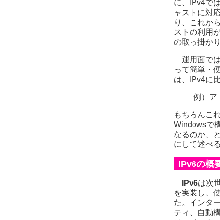
に、IPv4
ャストに対応
り、これから
ストの利用が
の取っ掛か
運用面で
って簡単・
は、IPv4
例）ア
もちろんこれは
Window
なるのか、とい
にして述べ
IPv6の概
IPv6
は次
を実装し、
た。インター
ティ、自動