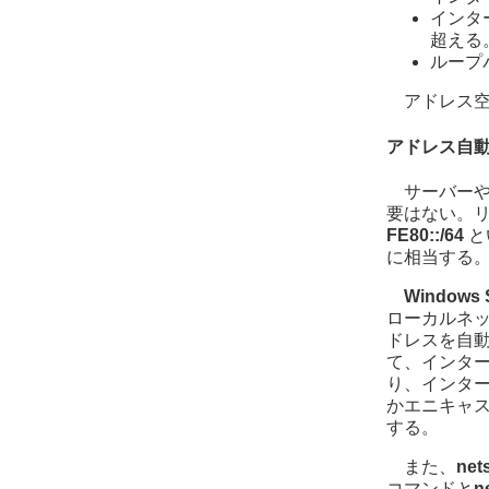
インタ
超える
ループバ
アドレス
アドレス自
サーバー
要はない。リ
FE80::/64
と
に相当する
Windows S
ローカルネ
ドレスを自
て、インタ
り、インタ
かエニキャ
する。
また、
nets
コマンドと
n