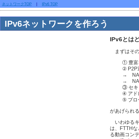
ネットワークTOP
|
IPv6 TOP
IPv6ネットワークを作ろう
IPv6と
まずはその
① 豊
② P
→ N
→ N
③ セキ
④ ア
⑤ ブ
があげられ
いわゆるキ
は、FTTH
る動画コン