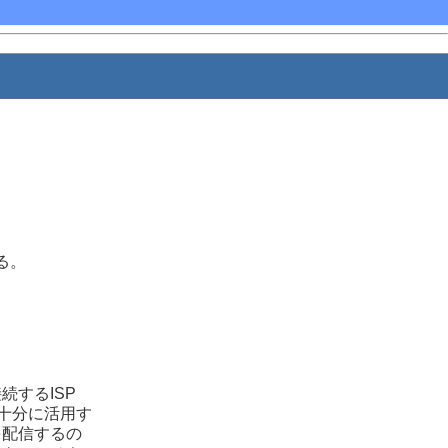
、
る。
するISP
十分に活用す
を配信するの