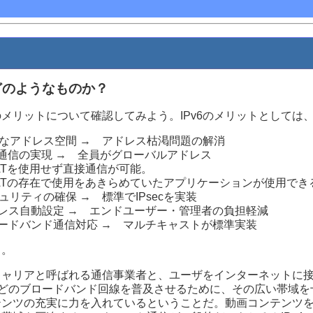
はどのようなものか？
メリットについて確認してみよう。IPv6のメリットとしては
富なアドレス空間 → アドレス枯渇問題の解消
2P通信の実現 → 全員がグローバルアドレス
ATを使用せず直接通信が可能。
ATの存在で使用をあきらめていたアプリケーションが使用でき
ュリティの確保 → 標準でIPsecを実装
ドレス自動設定 → エンドユーザー・管理者の負担軽減
ロードバンド通信対応 → マルチキャストが標準実装
る。
ャリアと呼ばれる通信事業者と、ユーザをインターネットに接続
などのブロードバンド回線を普及させるために、その広い帯域を
テンツの充実に力を入れているということだ。動画コンテンツ