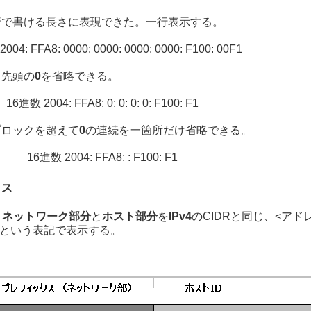
行で書ける長さに表現できた。一行表示する。
2004:
FFA8:
0000:
0000:
0000:
0000:
F100:
00F1
ク先頭の
0
を省略できる。
16進数
2004:
FFA8:
0:
0:
0:
0:
F100:
F1
ブロックを超えて
0
の連続を一箇所だけ省略できる。
16進数
2004:
FFA8:
:
F100:
F1
クス
、
ネットワーク部分
と
ホスト部分
を
IPv4
のCIDRと同じ、<アドレ
 という表記で表示する。