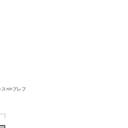
ス>/<プレフ