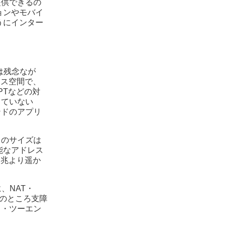
提供できるの
ョンやモバイ
うにインター
では残念なが
レス空間で、
PTなどの対
出ていない
ンドのアプリ
スのサイズは
可能なアドレス
。筆者は兆より遥か
、NAT・
在のところ支障
ド・ツーエン