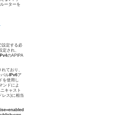
(ルーターを
。
で設定する必
設定され、
IPv4
のAPIPA
されており、
ーバル
IPv6
ア
ドを使用し
マンドによ
ユニキャスト
ドレス)に相当
tise=enabled
publish=yes