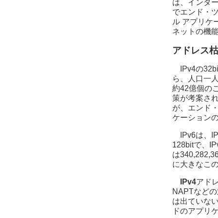
は、インタ
でエンド・
ル アプリ
ネットの機
アドレス
IPv4の
ら、人口一人
約42億個の
策が考案さ
が、エンド
ケーション
IPv6は
128bitで
は340,282,
に大きなこ
IPv4
アド
NAPTなど
は出ていな
ドのアプリ