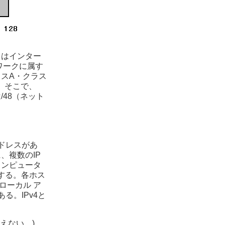
くはインター
ワークに属す
ラスA・クラス
。そこで、
/48（ネット
アドレスがあ
、複数のIP
コンピュータ
する。各ホス
ローカル ア
る。IPv4と
えない。)