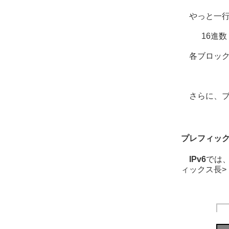
やっと一
16進数
各ブロッ
さらに、
プレフィッ
IPv6
では
ィックス長>