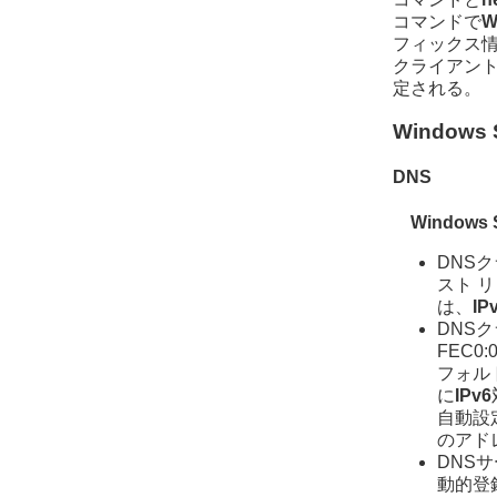
コマンドで
W
フィックス情
クライアント
定される。
Windows 
DNS
Windows S
DNSク
スト 
は、
IP
DNSクラ
FEC0
フォル
に
IPv6
自動設定さ
のアド
DNS
動的登