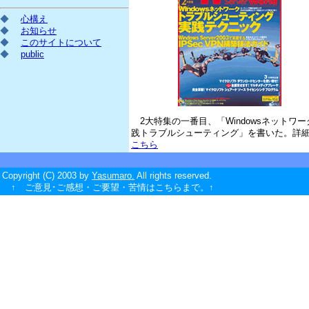
◆
心構え
◆
お知らせ
◆
このサイトについて
◆
public
2大特集の一番目、「Windowsネットワー
践トラブルシューティング」を書いた。詳
こちら
Copyright (C) 2003 by
Yasumaro.
All rights reserved.
↑ ご意見･ご感想・ご要望・苦情はこちらまで。↑