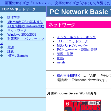
画面のサイズは「1024 × 768」 文字のサイズは｢小｣にして御覧く
TOP
>> ネットワーク
PC Network Basic 
◆
環境設定
◆
Microsoft OSの基本操作
ネットワーク
◆
AT互換機のHardware構成
◆
ネットワーク
◆
Windows 2000/2003
インターネットワーキング
◆
耐障害性 ・パフォーマン
TCP/IP ネットワーク
ス
MSとUnixのサーバー
◆
電源
PCとユーザー・資源の管理
◆
課題
管理・監視
◆
HTML Sample
IPv6
netsh
構内交換機PBX
← VoIP・IPテ
電話網･･･Telephone Networkです。
月刊Windows Server World6月号