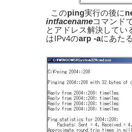
この
ping
実行の後に
n
intfacename
コマンドで、
とアドレス解決してい
はIPv4の
arp -a
にあた