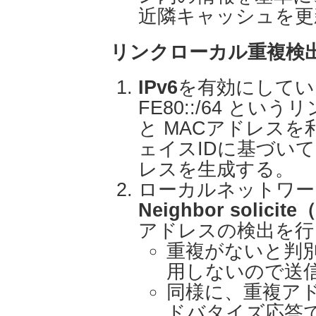
近隣キャッシュを更
リンクローカル重複検
IPv6
を
有効にしてい
FE80::/64 と
と MACアドレスを
ェイスIDに基づいて
レスを生成する。
ローカルネットワー
Neighbor solicite（
アドレスの検出を行
重複がないと判
用しないので送
同様に、重複ア
ドバタイズ応答で