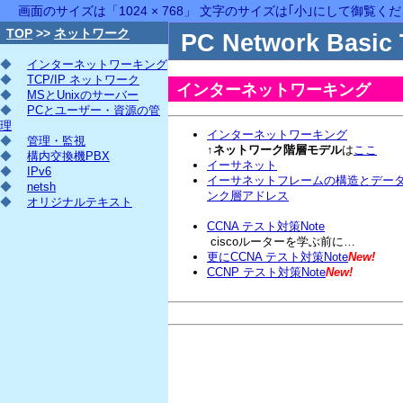
画面のサイズは「1024 × 768」 文字のサイズは｢小｣にして御覧く
TOP
>>
ネットワーク
PC Network Basic 
◆
インターネットワーキング
◆
TCP/IP ネットワーク
インターネットワーキング
◆
MSとUnixのサーバー
◆
PCとユーザー・資源の管
理
インターネットワーキング
◆
管理・監視
↑
ネットワーク階層モデル
は
ここ
◆
構内交換機PBX
イーサネット
◆
IPv6
イーサネットフレームの構造とデー
◆
netsh
ンク層アドレス
◆
オリジナルテキスト
CCNA テスト対策Note
ciscoルーターを学ぶ前に…
更にCCNA テスト対策Note
New!
CCNP テスト対策Note
New!